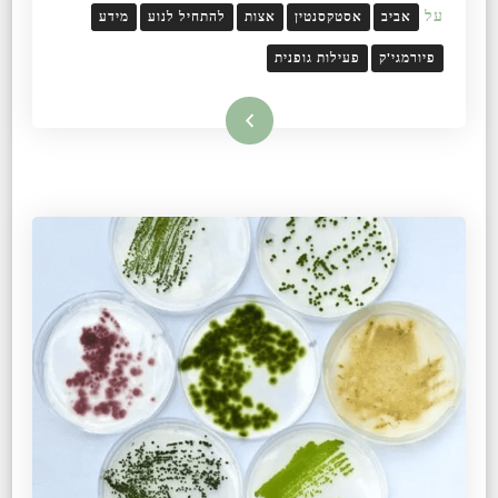
על
אביב
אסטקסנטין
אצות
להתחיל לנוע
מידע
פיורמגי'ק
פעילות גופנית
קרא עוד