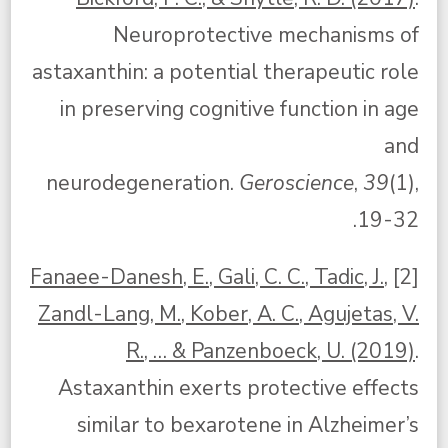
Neuroprotective mechanisms of
astaxanthin: a potential therapeutic role
in preserving cognitive function in age
and
neurodegeneration.
Geroscience
,
39
(1),
19-32.‏
Fanaee-Danesh, E., Gali, C. C., Tadic, J.,
[2]
Zandl-Lang, M., Kober, A. C., Agujetas, V.
R., … & Panzenboeck, U. (2019)
.
Astaxanthin exerts protective effects
similar to bexarotene in Alzheimer’s