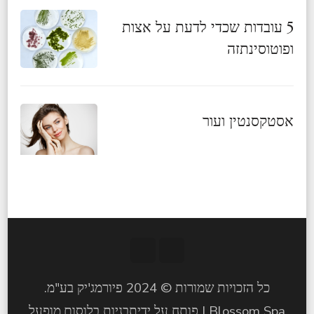
5 עובדות שכדי לדעת על אצות
ופוטוסינתזה
אסטקסנטין ועור
כל הזכויות שמורות © 2024 פיורמג'יק בע"מ.
Blossom Spa | פותח על ידי
תבניות בלוסום
.מופעל